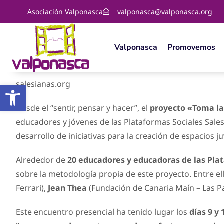
Asociación Valponasca
valponasca@valponasca.org
Valponasca
Promovemos
Abrir barra de herramientas
salesianas.org
Desde el “sentir, pensar y hacer”, el
proyecto «Toma la
educadores y jóvenes de las Plataformas Sociales Sale
desarrollo de iniciativas para la creación de espacios j
Alrededor de
20 educadores y educadoras de las Pla
sobre la metodología propia de este proyecto. Entre el
Ferrari),
Jean Thea
(Fundación de Canaria Maín – Las P
Este encuentro presencial ha tenido lugar los
días 9 y