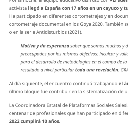
Por la noche, el equipo educativo disfrutó con
«El sue
activista
llegó a España con 17 años en un cayuco y tu
Ha participado en diferentes cortometrajes y en docu
cortometraje documental en los Goya 2020. También se l
o en la serie Antidisturbios (2021).
Motiva y da esperanza
saber que somos muchos y dif
preocupados por los mismos objetivos: inculcar y valid
para el desarrollo de metodologías en el campo de la
resultado a nivel particular
toda una revelación
. GRA
Al día siguiente, el encuentro continuó trabajando
el á
último bloque fue contribuir en la sistematización de
La Coordinadora Estatal de Plataformas Sociales Sale
centenar de profesionales que han participado en dife
2022 cumplirá 10 años.