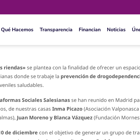
Qué Hacemos
Transparencia
Financian
Noticias
Ún
s riendas»
se plantea con la finalidad de ofrecer un espac
sianas donde se trabaje la
prevención de drogodependenc
uveniles saludables.
taformas Sociales Salesianas
se han reunido en Madrid par
los, de nuestras casas
Inma Picazo
(Asociación Valponasca –
almas),
Juan Moreno y Blanca Vázquez
(Fundación Mornese 
 10 de diciembre
con el objetivo de generar un grupo de t