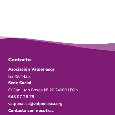
Contacto
Asociación Valponasca
G24504425
Sede Social
C/ San Juan Bosco Nº 20 24009 LEÓN
648 07 26 79
valponasca@valponasca.org
Contacta con nosotras