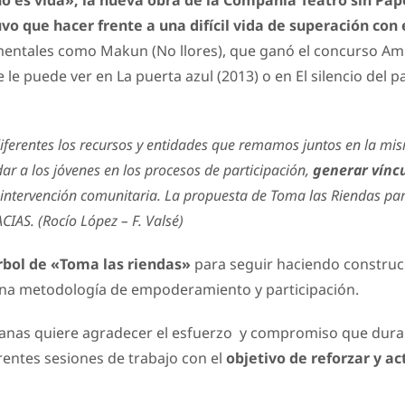
ño es vida», la nueva obra de la Compañía Teatro sin Pa
vo que hacer frente a una difícil vida de superación con 
mentales como Makun (No llores), que ganó el concurso Amn
e puede ver en La puerta azul (2013) o en El silencio del 
erentes los recursos y entidades que remamos juntos en la mis
ar a los jóvenes en los procesos de participación,
generar víncu
 intervención comunitaria. La propuesta de Toma las Riendas pa
CIAS. (Rocío López – F. Valsé)
rbol de «Toma las riendas»
para seguir haciendo construcci
 una metodología de empoderamiento y participación.
sianas quiere agradecer el esfuerzo y compromiso que dura
rentes sesiones de trabajo con el
objetivo de reforzar y a