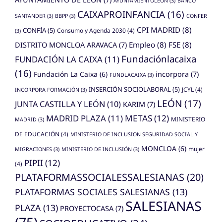
AYUNTAMIENTOLEÓN
(3)
BANCO
CAIXAPROINFANCIA
(16)
SANTANDER
(3)
BBPP
(3)
CONFER
CPI MADRID
(8)
CONFÍA
(5)
Consumo y Agenda 2030
(4)
(3)
Empleo
(8)
FSE
(8)
DISTRITO MONCLOA ARAVACA
(7)
Fundaciónlacaixa
FUNDACIÓN LA CAIXA
(11)
(16)
Fundación La Caixa
(6)
incorpora
(7)
FUNDLACAIXA
(3)
INSERCIÓN SOCIOLABORAL
(5)
JCYL
(4)
INCORPORA FORMACIÓN
(3)
LEÓN
(17)
JUNTA CASTILLA Y LEÓN
(10)
KARIM
(7)
MADRID PLAZA
(11)
METAS
(12)
MINISTERIO
MADRID
(3)
DE EDUCACIÓN
(4)
MINISTERIO DE INCLUSION SEGURIDAD SOCIAL Y
MONCLOA
(6)
mujer
MIGRACIONES
(3)
MINISTERIO DE INCLUSIÓN
(3)
PIPII
(12)
(4)
PLATAFORMASSOCIALESSALESIANAS
(20)
PLATAFORMAS SOCIALES SALESIANAS
(13)
SALESIANAS
PLAZA
(13)
PROYECTOCASA
(7)