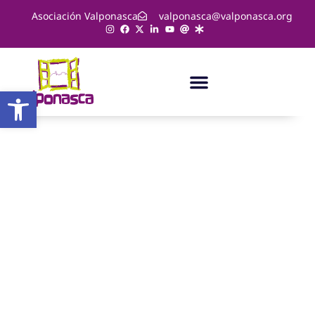
Asociación Valponasca
valponasca@valponasca.org
Abrir barra de herramientas
Noticias