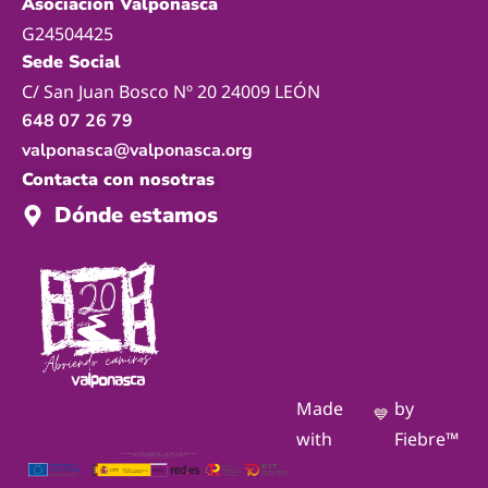
Asociación Valponasca
G24504425
Sede Social
C/ San Juan Bosco Nº 20 24009 LEÓN
648 07 26 79
valponasca@valponasca.org
Contacta con nosotras
Dónde estamos
Made
by
💙
with
Fiebre™