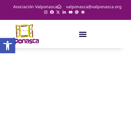
Asociación Valponasca
valponasca@valponasca.org
Abrir barra de herramientas
Prevención del acoso