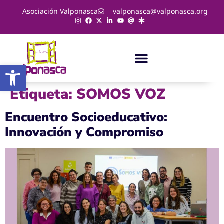
Asociación Valponasca
valponasca@valponasca.org
Abrir barra de herramientas
Etiqueta:
SOMOS VOZ
Encuentro Socioeducativo:
Innovación y Compromiso