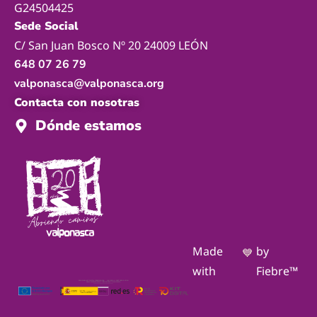
G24504425
Sede Social
C/ San Juan Bosco Nº 20 24009 LEÓN
648 07 26 79
valponasca@valponasca.org
Contacta con nosotras
Dónde estamos
Made
by
💙
with
Fiebre™