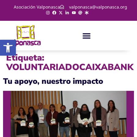
Asociación Valponasca
valponasca@valponasca.org
Abrir barra de herramientas
Etiqueta:
VOLUNTARIADOCAIXABANK
Tu apoyo, nuestro impacto