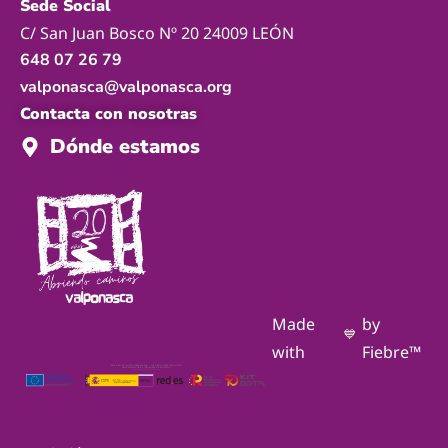
Sede Social
C/ San Juan Bosco Nº 20 24009 LEÓN
648 07 26 79
valponasca@valponasca.org
Contacta con nosotras
Dónde estamos
Made
by
💙
with
Fiebre™