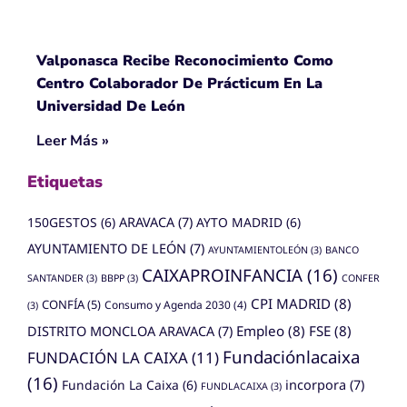
Valponasca Recibe Reconocimiento Como
Centro Colaborador De Prácticum En La
Universidad De León
Leer Más »
Etiquetas
150GESTOS
(6)
ARAVACA
(7)
AYTO MADRID
(6)
AYUNTAMIENTO DE LEÓN
(7)
AYUNTAMIENTOLEÓN
(3)
BANCO
CAIXAPROINFANCIA
(16)
SANTANDER
(3)
BBPP
(3)
CONFER
CPI MADRID
(8)
CONFÍA
(5)
Consumo y Agenda 2030
(4)
(3)
Empleo
(8)
FSE
(8)
DISTRITO MONCLOA ARAVACA
(7)
Fundaciónlacaixa
FUNDACIÓN LA CAIXA
(11)
(16)
Fundación La Caixa
(6)
incorpora
(7)
FUNDLACAIXA
(3)