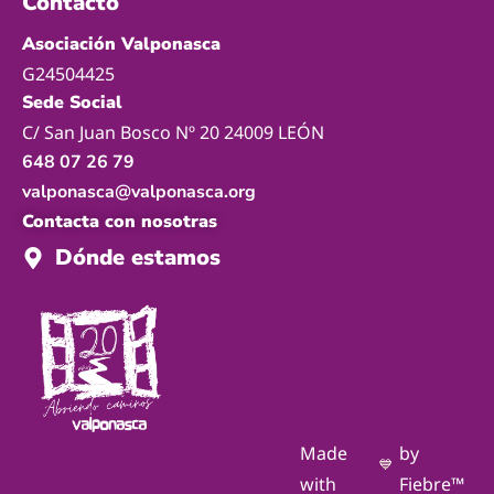
Contacto
Asociación Valponasca
G24504425
Sede Social
C/ San Juan Bosco Nº 20 24009 LEÓN
648 07 26 79
valponasca@valponasca.org
Contacta con nosotras
Dónde estamos
Made
by
💙
with
Fiebre™