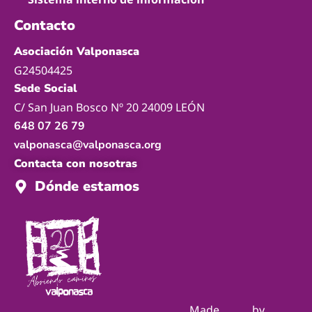
Contacto
Asociación Valponasca
G24504425
Sede Social
C/ San Juan Bosco Nº 20 24009 LEÓN
648 07 26 79
valponasca@valponasca.org
Contacta con nosotras
Dónde estamos
Made
by