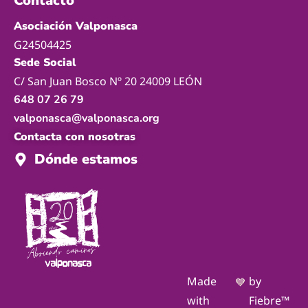
Contacto
Asociación Valponasca
G24504425
Sede Social
C/ San Juan Bosco Nº 20 24009 LEÓN
648 07 26 79
valponasca@valponasca.org
Contacta con nosotras
Dónde estamos
Made
by
💙
with
Fiebre™