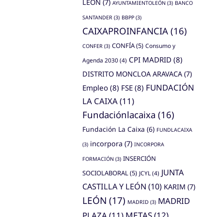
LEÓN
(7)
AYUNTAMIENTOLEÓN
(3)
BANCO
SANTANDER
(3)
BBPP
(3)
CAIXAPROINFANCIA
(16)
CONFÍA
(5)
Consumo y
CONFER
(3)
CPI MADRID
(8)
Agenda 2030
(4)
DISTRITO MONCLOA ARAVACA
(7)
FUNDACIÓN
Empleo
(8)
FSE
(8)
LA CAIXA
(11)
Fundaciónlacaixa
(16)
Fundación La Caixa
(6)
FUNDLACAIXA
incorpora
(7)
(3)
INCORPORA
INSERCIÓN
FORMACIÓN
(3)
JUNTA
SOCIOLABORAL
(5)
JCYL
(4)
CASTILLA Y LEÓN
(10)
KARIM
(7)
LEÓN
(17)
MADRID
MADRID
(3)
PLAZA
(11)
METAS
(12)