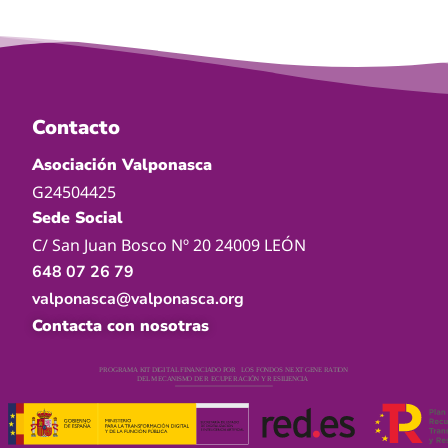
Contacto
Asociación Valponasca
G24504425
Sede Social
C/ San Juan Bosco Nº 20 24009 LEÓN
648 07 26 79
valponasca@valponasca.org
Contacta con nosotras