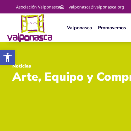
Asociación Valponasca
valponasca@valponasca.org
Valponasca
Promovemos
Abrir barra de herramientas
Noticias
Arte, Equipo y Comp