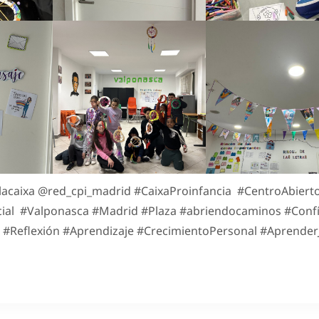
acaixa @red_cpi_madrid #CaixaProinfancia #CentroAbiert
cial #Valponasca #Madrid #Plaza #abriendocaminos #Conf
#Reflexión #Aprendizaje #CrecimientoPersonal #Aprender