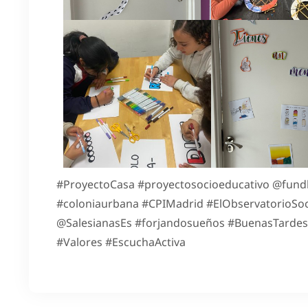
#ProyectoCasa #proyectosocioeducativo @fundl
#coloniaurbana #CPIMadrid #ElObservatorioSo
@SalesianasEs #forjandosueños #BuenasTardes 
#Valores #EscuchaActiva