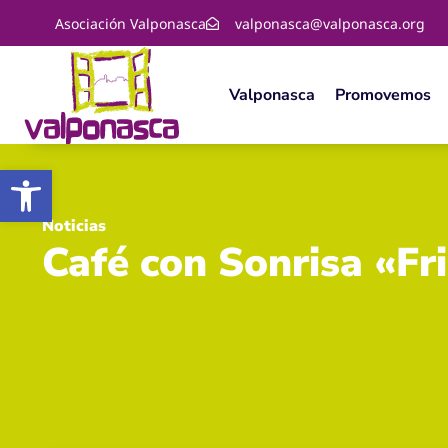
Asociación Valponasca
valponasca@valponasca.org
Valponasca
Promovemos
Abrir barra de herramientas
Noticias
Café con Sonrisa «Fr