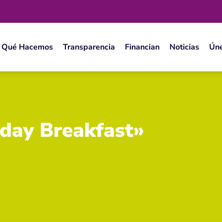
Qué Hacemos
Transparencia
Financian
Noticias
Ún
iday Breakfast»