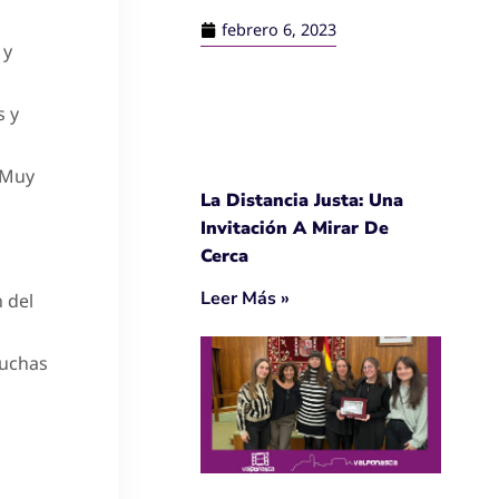
febrero 6, 2023
 y
s y
 «Muy
La Distancia Justa: Una
Invitación A Mirar De
Cerca
Leer Más »
 del
Muchas