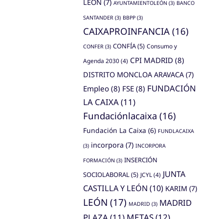
LEÓN
(7)
AYUNTAMIENTOLEÓN
(3)
BANCO
SANTANDER
(3)
BBPP
(3)
CAIXAPROINFANCIA
(16)
CONFÍA
(5)
Consumo y
CONFER
(3)
CPI MADRID
(8)
Agenda 2030
(4)
DISTRITO MONCLOA ARAVACA
(7)
FUNDACIÓN
Empleo
(8)
FSE
(8)
LA CAIXA
(11)
Fundaciónlacaixa
(16)
Fundación La Caixa
(6)
FUNDLACAIXA
incorpora
(7)
(3)
INCORPORA
INSERCIÓN
FORMACIÓN
(3)
JUNTA
SOCIOLABORAL
(5)
JCYL
(4)
CASTILLA Y LEÓN
(10)
KARIM
(7)
LEÓN
(17)
MADRID
MADRID
(3)
PLAZA
(11)
METAS
(12)