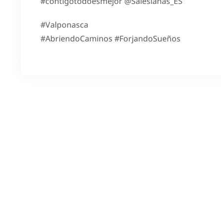
#contigotodoesmejor @Salesianas_ES
#Valponasca
#AbriendoCaminos #ForjandoSueños