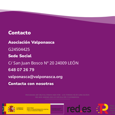
Contacto
Asociación Valponasca
G24504425
Sede Social
C/ San Juan Bosco Nº 20 24009 LEÓN
648 07 26 79
valponasca@valponasca.org
Contacta con nosotras