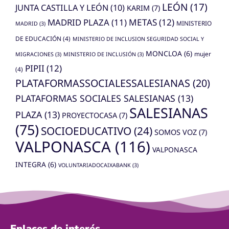
LEÓN
(17)
JUNTA CASTILLA Y LEÓN
(10)
KARIM
(7)
MADRID PLAZA
(11)
METAS
(12)
MINISTERIO
MADRID
(3)
DE EDUCACIÓN
(4)
MINISTERIO DE INCLUSION SEGURIDAD SOCIAL Y
MONCLOA
(6)
mujer
MIGRACIONES
(3)
MINISTERIO DE INCLUSIÓN
(3)
PIPII
(12)
(4)
PLATAFORMASSOCIALESSALESIANAS
(20)
PLATAFORMAS SOCIALES SALESIANAS
(13)
SALESIANAS
PLAZA
(13)
PROYECTOCASA
(7)
(75)
SOCIOEDUCATIVO
(24)
SOMOS VOZ
(7)
VALPONASCA
(116)
VALPONASCA
INTEGRA
(6)
VOLUNTARIADOCAIXABANK
(3)
Enlaces de interés