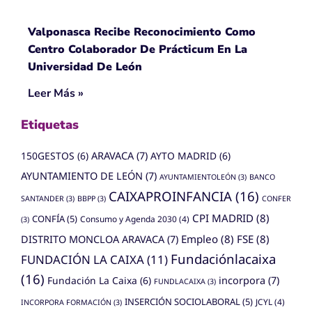
Valponasca Recibe Reconocimiento Como
Centro Colaborador De Prácticum En La
Universidad De León
Leer Más »
Etiquetas
150GESTOS
(6)
ARAVACA
(7)
AYTO MADRID
(6)
AYUNTAMIENTO DE LEÓN
(7)
AYUNTAMIENTOLEÓN
(3)
BANCO
CAIXAPROINFANCIA
(16)
SANTANDER
(3)
BBPP
(3)
CONFER
CPI MADRID
(8)
CONFÍA
(5)
Consumo y Agenda 2030
(4)
(3)
Empleo
(8)
FSE
(8)
DISTRITO MONCLOA ARAVACA
(7)
Fundaciónlacaixa
FUNDACIÓN LA CAIXA
(11)
(16)
Fundación La Caixa
(6)
incorpora
(7)
FUNDLACAIXA
(3)
INSERCIÓN SOCIOLABORAL
(5)
JCYL
(4)
INCORPORA FORMACIÓN
(3)