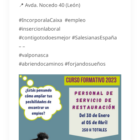
📍 Avda. Nocedo 40 (León)
#IncorporalaCaixa #empleo
#insercionlaboral
#contigotodoesmejor #SalesianasEspaña
– –
#valponasca
#abriendocaminos #forjandosueños