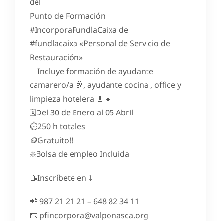
del
Punto de Formación
#IncorporaFundlaCaixa de
#fundlacaixa «Personal de Servicio de
Restauración»
🔹Incluye formación de ayudante
camarero/a 🥂, ayudante cocina , office y
limpieza hotelera 🧹🔹
🗓️Del 30 de Enero al 05 Abril
⏱️250 h totales
🪙Gratuito!!
❇️Bolsa de empleo Incluida
📝Inscríbete en ⤵️
📲 987 21 21 21 – 648 82 34 11
📧 pfincorpora@valponasca.org