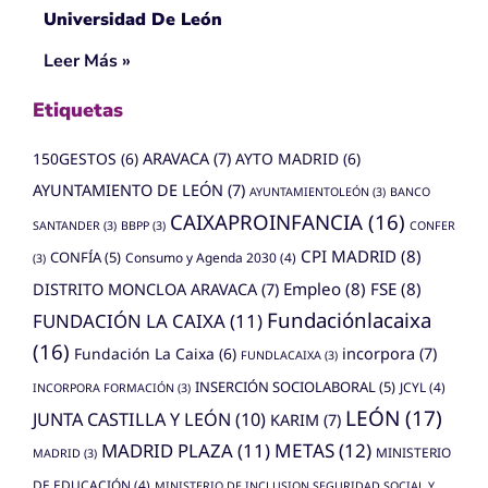
Universidad De León
Leer Más »
Etiquetas
150GESTOS
(6)
ARAVACA
(7)
AYTO MADRID
(6)
AYUNTAMIENTO DE LEÓN
(7)
AYUNTAMIENTOLEÓN
(3)
BANCO
CAIXAPROINFANCIA
(16)
SANTANDER
(3)
BBPP
(3)
CONFER
CPI MADRID
(8)
CONFÍA
(5)
Consumo y Agenda 2030
(4)
(3)
Empleo
(8)
FSE
(8)
DISTRITO MONCLOA ARAVACA
(7)
Fundaciónlacaixa
FUNDACIÓN LA CAIXA
(11)
(16)
Fundación La Caixa
(6)
incorpora
(7)
FUNDLACAIXA
(3)
INSERCIÓN SOCIOLABORAL
(5)
JCYL
(4)
INCORPORA FORMACIÓN
(3)
LEÓN
(17)
JUNTA CASTILLA Y LEÓN
(10)
KARIM
(7)
MADRID PLAZA
(11)
METAS
(12)
MINISTERIO
MADRID
(3)
DE EDUCACIÓN
(4)
MINISTERIO DE INCLUSION SEGURIDAD SOCIAL Y