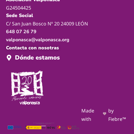
G24504425
Sede Social
C/ San Juan Bosco Nº 20 24009 LEÓN
648 07 26 79
valponasca@valponasca.org
Contacta con nosotras
Dónde estamos
Made
by
💙
with
Fiebre™