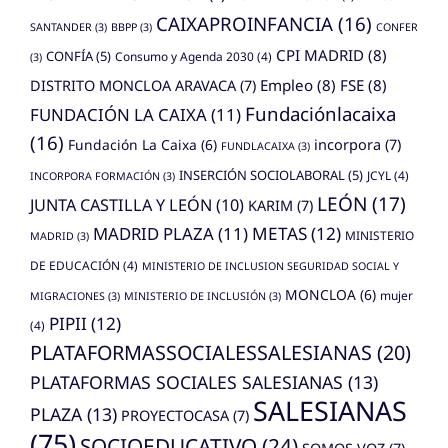
CAIXAPROINFANCIA
(16)
SANTANDER
(3)
BBPP
(3)
CONFER
CPI MADRID
(8)
CONFÍA
(5)
Consumo y Agenda 2030
(4)
(3)
Empleo
(8)
FSE
(8)
DISTRITO MONCLOA ARAVACA
(7)
Fundaciónlacaixa
FUNDACIÓN LA CAIXA
(11)
(16)
Fundación La Caixa
(6)
incorpora
(7)
FUNDLACAIXA
(3)
INSERCIÓN SOCIOLABORAL
(5)
JCYL
(4)
INCORPORA FORMACIÓN
(3)
LEÓN
(17)
JUNTA CASTILLA Y LEÓN
(10)
KARIM
(7)
MADRID PLAZA
(11)
METAS
(12)
MINISTERIO
MADRID
(3)
DE EDUCACIÓN
(4)
MINISTERIO DE INCLUSION SEGURIDAD SOCIAL Y
MONCLOA
(6)
mujer
MIGRACIONES
(3)
MINISTERIO DE INCLUSIÓN
(3)
PIPII
(12)
(4)
PLATAFORMASSOCIALESSALESIANAS
(20)
PLATAFORMAS SOCIALES SALESIANAS
(13)
SALESIANAS
PLAZA
(13)
PROYECTOCASA
(7)
(75)
SOCIOEDUCATIVO
(24)