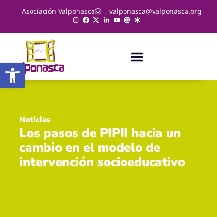
Asociación Valponasca
valponasca@valponasca.org
Abrir barra de herramientas
Noticias
Los pasos de PIPII hacia un
cambio en el modelo de
intervención socioeducativo